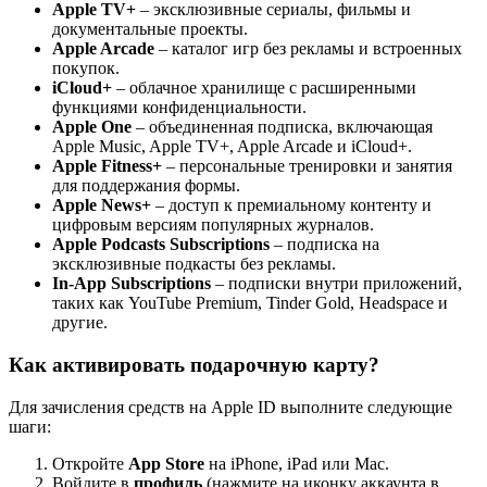
Apple TV+
– эксклюзивные сериалы, фильмы и
документальные проекты.
Apple Arcade
– каталог игр без рекламы и встроенных
покупок.
iCloud+
– облачное хранилище с расширенными
функциями конфиденциальности.
Apple One
– объединенная подписка, включающая
Apple Music, Apple TV+, Apple Arcade и iCloud+.
Apple Fitness+
– персональные тренировки и занятия
для поддержания формы.
Apple News+
– доступ к премиальному контенту и
цифровым версиям популярных журналов.
Apple Podcasts Subscriptions
– подписка на
эксклюзивные подкасты без рекламы.
In-App Subscriptions
– подписки внутри приложений,
таких как YouTube Premium, Tinder Gold, Headspace и
другие.
Как активировать подарочную карту?
Для зачисления средств на Apple ID выполните следующие
шаги:
Откройте
App Store
на iPhone, iPad или Mac.
Войдите в
профиль
(нажмите на иконку аккаунта в