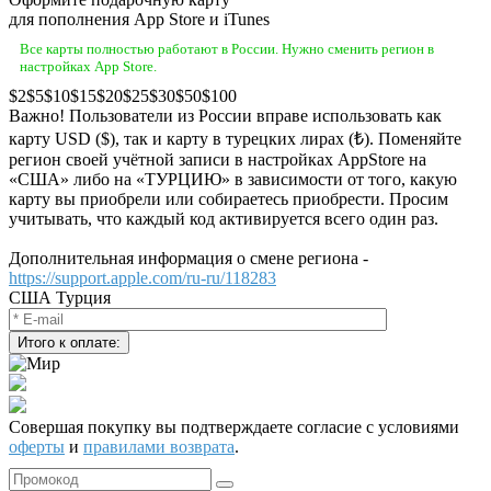
для пополнения App Store и iTunes
Все карты полностью работают в России. Нужно сменить регион в
настройках App Store.
2
5
10
15
20
25
30
50
100
Важно! Пользователи из России вправе использовать как
карту USD ($), так и карту в турецких лирах (₺). Поменяйте
регион своей учётной записи в настройках AppStore на
«США» либо на «ТУРЦИЮ» в зависимости от того, какую
карту вы приобрели или собираетесь приобрести. Просим
учитывать, что каждый код активируется всего один раз.
Дополнительная информация о смене региона -
https://support.apple.com/ru-ru/118283
США
Турция
Совершая покупку вы подтверждаете согласие с условиями
оферты
и
правилами возврата
.