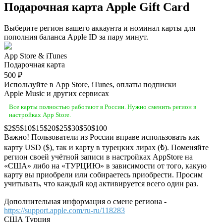
Подарочная карта Apple Gift Card
Выберите регион вашего аккаунта и номинал карты для
пополния баланса Apple ID за пару минут.
App Store & iTunes
Подарочная карта
500 ₽
Используйте в App Store, iTunes, оплаты подписки
Apple Music и других сервисах
Все карты полностью работают в России. Нужно сменить регион в
настройках App Store.
2
5
10
15
20
25
30
50
100
Важно! Пользователи из России вправе использовать как
карту USD ($), так и карту в турецких лирах (₺). Поменяйте
регион своей учётной записи в настройках AppStore на
«США» либо на «ТУРЦИЮ» в зависимости от того, какую
карту вы приобрели или собираетесь приобрести. Просим
учитывать, что каждый код активируется всего один раз.
Дополнительная информация о смене региона -
https://support.apple.com/ru-ru/118283
США
Турция