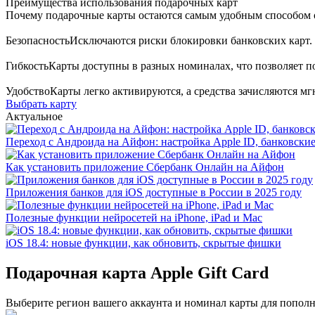
Преимущества использования подарочных карт
Почему подарочные карты остаются самым удобным способом о
Безопасность
Исключаются риски блокировки банковских карт.
Гибкость
Карты доступны в разных номиналах, что позволяет п
Удобство
Карты легко активируются, а средства зачисляются мг
Выбрать карту
Актуальное
Переход с Андроида на Айфон: настройка Apple ID, банковски
Как установить приложение Сбербанк Онлайн на Айфон
Приложения банков для iOS доступные в России в 2025 году
Полезные функции нейросетей на iPhone, iPad и Mac
iOS 18.4: новые функции, как обновить, скрытые фишки
Подарочная карта Apple Gift Card
Выберите регион вашего аккаунта и номинал карты для пополни