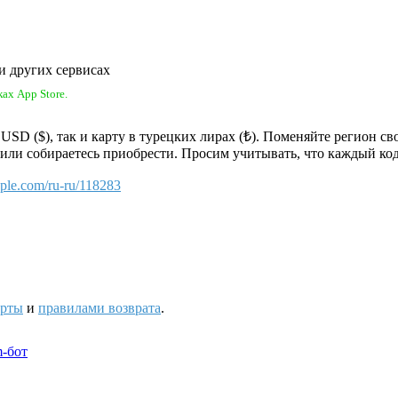
 и других сервисах
ах App Store.
 USD ($), так и карту в турецких лирах (₺). Поменяйте регион с
ли собираетесь приобрести. Просим учитывать, что каждый код 
apple.com/ru-ru/118283
ерты
и
правилами возврата
.
m‑бот