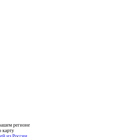
вашем регионе
ю карту
ей из России